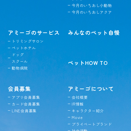
今月のいちおし小動物
今月のいちおしアクア
アミーゴのサービス
みんなのペット自慢
トリミングサロン
ペットホテル
ドッグ
スクール
ペットHOW TO
動物病院
会員募集
アミーゴについて
アプリ会員募集
会社概要
カード会員募集
IR情報
LINE会員募集
キャラクター紹介
Movie
プライベートブランド
社会活動