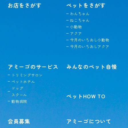
お店をさがす
ペットをさがす
わんちゃん
ねこちゃん
小動物
アクア
今月のいちおし小動物
今月のいちおしアクア
アミーゴのサービス
みんなのペット自慢
トリミングサロン
ペットホテル
ドッグ
スクール
ペットHOW TO
動物病院
会員募集
アミーゴについて