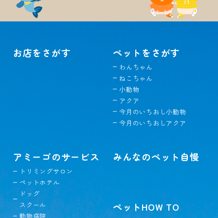
お店をさがす
ペットをさがす
わんちゃん
ねこちゃん
小動物
アクア
今月のいちおし小動物
今月のいちおしアクア
アミーゴのサービス
みんなのペット自慢
トリミングサロン
ペットホテル
ドッグ
スクール
ペットHOW TO
動物病院