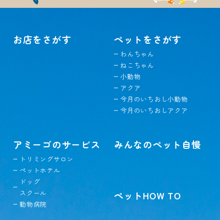
お店をさがす
ペットをさがす
わんちゃん
ねこちゃん
小動物
アクア
今月のいちおし小動物
今月のいちおしアクア
アミーゴのサービス
みんなのペット自慢
トリミングサロン
ペットホテル
ドッグ
スクール
ペットHOW TO
動物病院