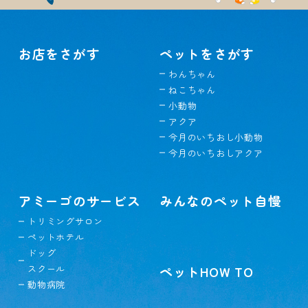
お店をさがす
ペットをさがす
わんちゃん
ねこちゃん
小動物
アクア
今月のいちおし小動物
今月のいちおしアクア
アミーゴのサービス
みんなのペット自慢
トリミングサロン
ペットホテル
ドッグ
スクール
ペットHOW TO
動物病院