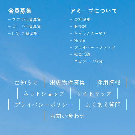
会員募集
アミーゴについて
アプリ会員募集
会社概要
カード会員募集
IR情報
LINE会員募集
キャラクター紹介
Movie
プライベートブランド
社会活動
エピソード紹介
お知らせ
出店物件募集
採用情報
ネットショップ
サイトマップ
プライバシーポリシー
よくある質問
お問い合わせ