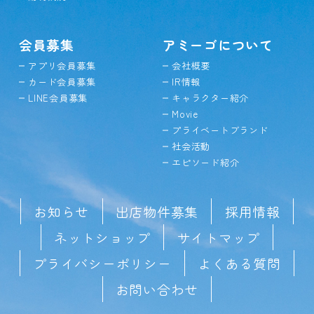
会員募集
アミーゴについて
アプリ会員募集
会社概要
カード会員募集
IR情報
LINE会員募集
キャラクター紹介
Movie
プライベートブランド
社会活動
エピソード紹介
お知らせ
出店物件募集
採用情報
ネットショップ
サイトマップ
プライバシーポリシー
よくある質問
お問い合わせ