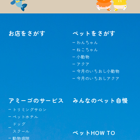
お店をさがす
ペットをさがす
わんちゃん
ねこちゃん
小動物
アクア
今月のいちおし小動物
今月のいちおしアクア
アミーゴのサービス
みんなのペット自慢
トリミングサロン
ペットホテル
ドッグ
スクール
ペットHOW TO
動物病院