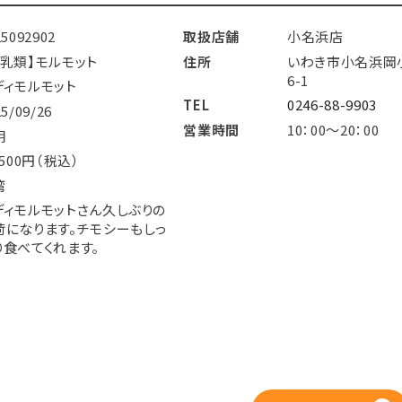
25092902
取扱店舗
小名浜店
哺乳類】モルモット
住所
いわき市小名浜岡
6-1
ディモルモット
TEL
0246-88-9903
25/09/26
営業時間
10：00～20：00
明
,500円（税込）
湾
ディモルモットさん久しぶりの
荷になります。チモシーもしっ
り食べてくれます。