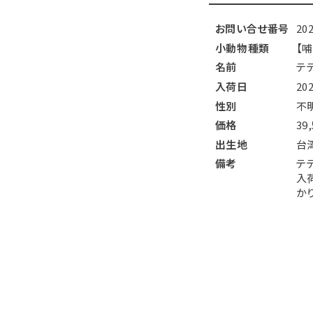
お問い合せ番号
20
小動物種類
【
名前
テ
入荷日
20
性別
不
価格
39
出生地
台
備考
テ
入
か