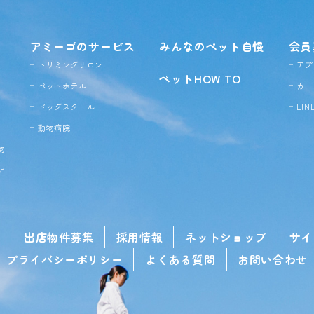
アミーゴのサービス
みんなのペット自慢
会員
トリミングサロン
アプ
ペットHOW TO
ペットホテル
カー
ドッグ
スクール
LI
動物病院
物
ア
せ
出店物件募集
採用情報
ネットショップ
サイ
プライバシーポリシー
よくある質問
お問い合わせ