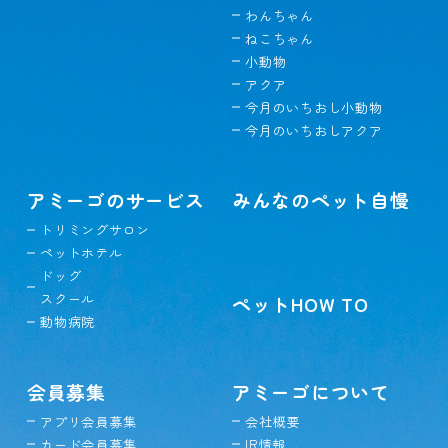
わんちゃん
ねこちゃん
小動物
アクア
今月のいちおし小動物
今月のいちおしアクア
アミーゴのサービス
みんなのペット自慢
トリミングサロン
ペットホテル
ドッグ
スクール
ペットHOW TO
動物病院
会員募集
アミーゴについて
アプリ会員募集
会社概要
カード会員募集
IR情報