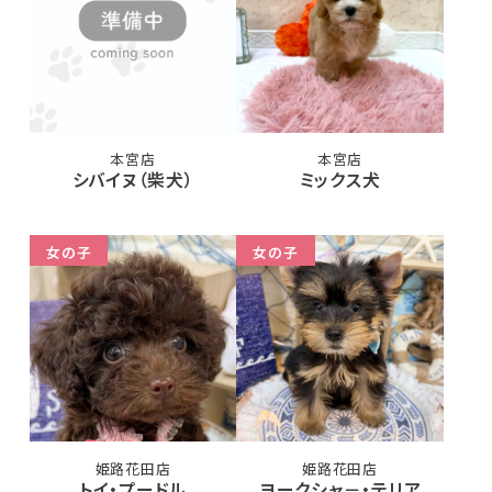
本宮店
本宮店
シバイヌ（柴犬）
ミックス犬
女の子
女の子
姫路花田店
姫路花田店
トイ・プードル
ヨークシャ－・テリア