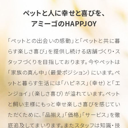
ペットと人に幸せと喜びを、
アミーゴのHAPPJOY
「ペットとの出会いの感動」と「ペットと共に暮
らす楽しさ喜び」を
提供し続ける店舗づくり・ス
タッフづくりを目指しております。
今やペットは
「家族の真ん中」（最愛ポジション）にいます。
ペ
ットと暮らす生活には「ハピネス」（幸せ）と「エ
ンジョイ」（楽しさ喜び）が溢れています。
ペット
と飼い主様にもっと幸せ楽しさ喜びを感じてい
ただくために、
「品揃え」「価格」「サービス」を徹
底追及してまいります。またスタッフは知識・技