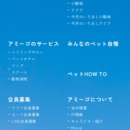
小動物
アクア
今月のいちおし小動物
今月のいちおしアクア
アミーゴのサービス
みんなのペット自慢
トリミングサロン
ペットホテル
ドッグ
スクール
ペットHOW TO
動物病院
会員募集
アミーゴについて
アプリ会員募集
会社概要
カード会員募集
IR情報
LINE会員募集
キャラクター紹介
Movie