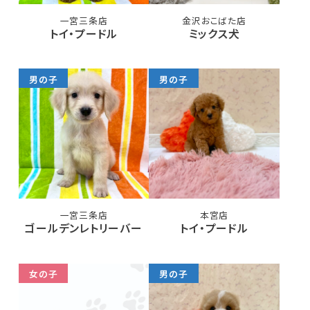
一宮三条店
金沢おこばた店
トイ・プードル
ミックス犬
男の子
男の子
一宮三条店
本宮店
ゴールデンレトリーバー
トイ・プードル
女の子
男の子