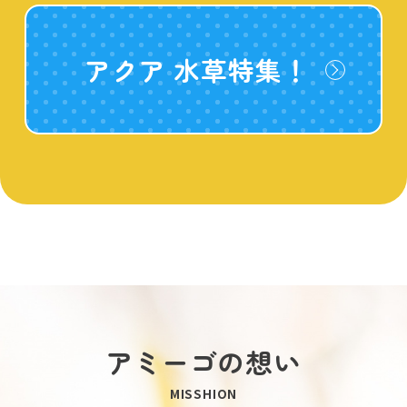
アクア 水草特集！
アミーゴの想い
MISSHION