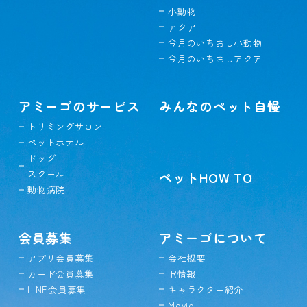
小動物
アクア
今月のいちおし小動物
今月のいちおしアクア
アミーゴのサービス
みんなのペット自慢
トリミングサロン
ペットホテル
ドッグ
スクール
ペットHOW TO
動物病院
会員募集
アミーゴについて
アプリ会員募集
会社概要
カード会員募集
IR情報
LINE会員募集
キャラクター紹介
Movie