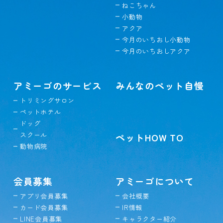
ねこちゃん
小動物
アクア
今月のいちおし小動物
今月のいちおしアクア
アミーゴのサービス
みんなのペット自慢
トリミングサロン
ペットホテル
ドッグ
スクール
ペットHOW TO
動物病院
会員募集
アミーゴについて
アプリ会員募集
会社概要
カード会員募集
IR情報
LINE会員募集
キャラクター紹介