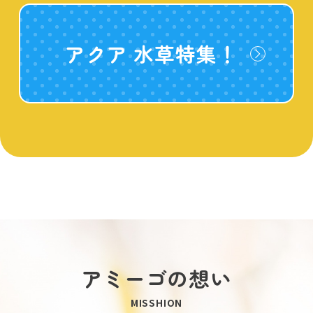
アクア 水草特集！
アミーゴの想い
MISSHION