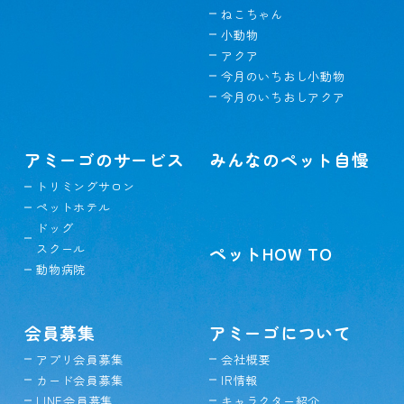
ねこちゃん
小動物
アクア
今月のいちおし小動物
今月のいちおしアクア
アミーゴのサービス
みんなのペット自慢
トリミングサロン
ペットホテル
ドッグ
スクール
ペットHOW TO
動物病院
会員募集
アミーゴについて
アプリ会員募集
会社概要
カード会員募集
IR情報
LINE会員募集
キャラクター紹介