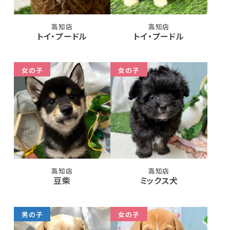
高知店
高知店
トイ・プードル
トイ・プードル
女の子
女の子
高知店
高知店
豆柴
ミックス犬
男の子
女の子