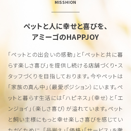
MISSHION
ペットと人に幸せと喜びを、
アミーゴのHAPPJOY
「ペットとの出会いの感動」と「ペットと共に暮
らす楽しさ喜び」を
提供し続ける店舗づくり・ス
タッフづくりを目指しております。
今やペットは
「家族の真ん中」（最愛ポジション）にいます。
ペ
ットと暮らす生活には「ハピネス」（幸せ）と「エ
ンジョイ」（楽しさ喜び）が溢れています。
ペット
と飼い主様にもっと幸せ楽しさ喜びを感じてい
ただくために、
「品揃え」「価格」「サービス」を徹