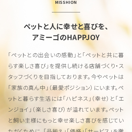
MISSHION
ペットと人に幸せと喜びを、
アミーゴのHAPPJOY
「ペットとの出会いの感動」と「ペットと共に暮
らす楽しさ喜び」を
提供し続ける店舗づくり・ス
タッフづくりを目指しております。
今やペットは
「家族の真ん中」（最愛ポジション）にいます。
ペ
ットと暮らす生活には「ハピネス」（幸せ）と「エ
ンジョイ」（楽しさ喜び）が溢れています。
ペット
と飼い主様にもっと幸せ楽しさ喜びを感じてい
ただくために、
「品揃え」「価格」「サービス」を徹