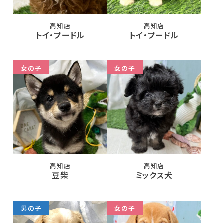
高知店
高知店
トイ・プードル
トイ・プードル
女の子
女の子
高知店
高知店
豆柴
ミックス犬
男の子
女の子