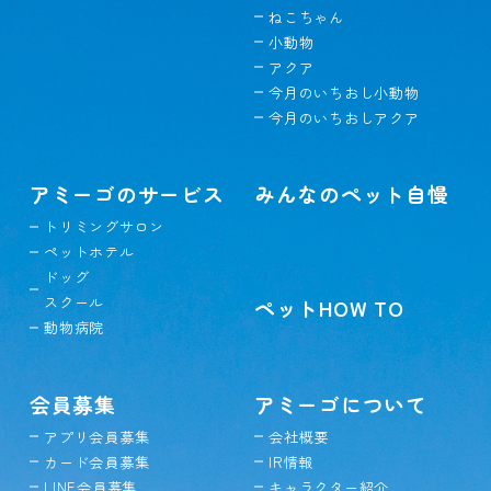
ねこちゃん
小動物
アクア
今月のいちおし小動物
今月のいちおしアクア
アミーゴのサービス
みんなのペット自慢
トリミングサロン
ペットホテル
ドッグ
スクール
ペットHOW TO
動物病院
会員募集
アミーゴについて
アプリ会員募集
会社概要
カード会員募集
IR情報
LINE会員募集
キャラクター紹介