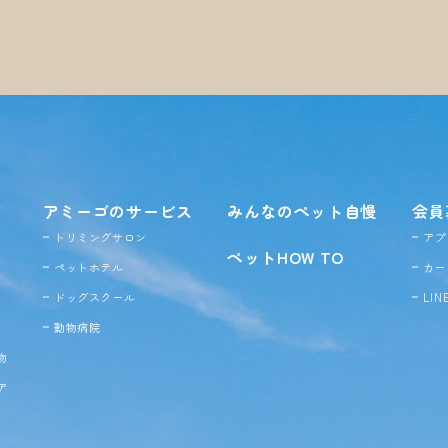
アミーゴのサービス
みんなのペット自慢
会員
トリミングサロン
アプ
ペットHOW TO
ペットホテル
カー
ドッグ
スクール
LI
動物病院
物
ア