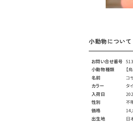
小動物について
お問い合せ番号
51
小動物種類
【
名前
コ
カラー
タ
入荷日
20
性別
不
価格
14
出生地
日