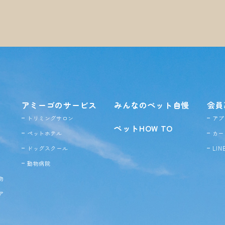
アミーゴのサービス
みんなのペット自慢
会員
トリミングサロン
アプ
ペットHOW TO
ペットホテル
カー
ドッグ
スクール
LI
動物病院
物
ア