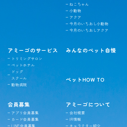
ねこちゃん
小動物
アクア
今月のいちおし小動物
今月のいちおしアクア
アミーゴのサービス
みんなのペット自慢
トリミングサロン
ペットホテル
ドッグ
スクール
ペットHOW TO
動物病院
会員募集
アミーゴについて
アプリ会員募集
会社概要
カード会員募集
IR情報
LINE会員募集
キャラクター紹介