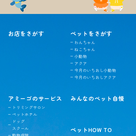
お店をさがす
ペットをさがす
わんちゃん
ねこちゃん
小動物
アクア
今月のいちおし小動物
今月のいちおしアクア
アミーゴのサービス
みんなのペット自慢
トリミングサロン
ペットホテル
ドッグ
スクール
ペットHOW TO
動物病院