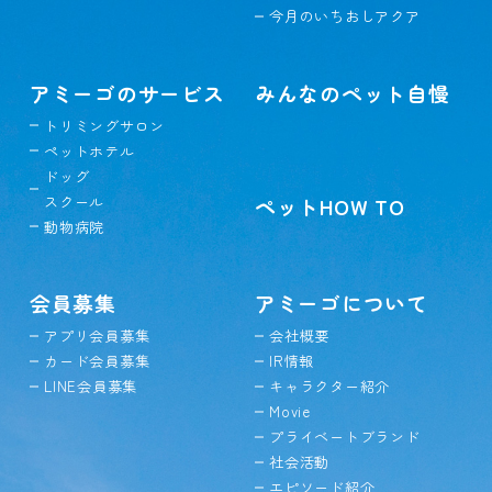
今月のいちおしアクア
アミーゴのサービス
みんなのペット自慢
トリミングサロン
ペットホテル
ドッグ
スクール
ペットHOW TO
動物病院
会員募集
アミーゴについて
アプリ会員募集
会社概要
カード会員募集
IR情報
LINE会員募集
キャラクター紹介
Movie
プライベートブランド
社会活動
エピソード紹介