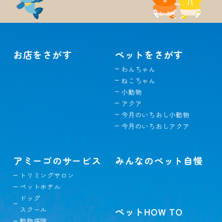
お店をさがす
ペットをさがす
わんちゃん
ねこちゃん
小動物
アクア
今月のいちおし小動物
今月のいちおしアクア
アミーゴのサービス
みんなのペット自慢
トリミングサロン
ペットホテル
ドッグ
スクール
ペットHOW TO
動物病院