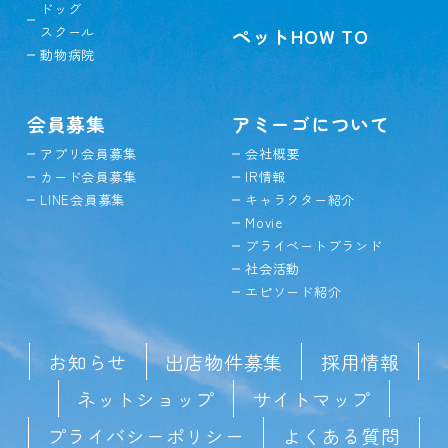
ドッグ
スクール
ペットHOW TO
動物病院
会員募集
アミーゴについて
アプリ会員募集
会社概要
カード会員募集
IR情報
LINE会員募集
キャラクター紹介
Movie
プライベートブランド
社会活動
エピソード紹介
お知らせ
出店物件募集
採用情報
ネットショップ
サイトマップ
プライバシーポリシー
よくある質問