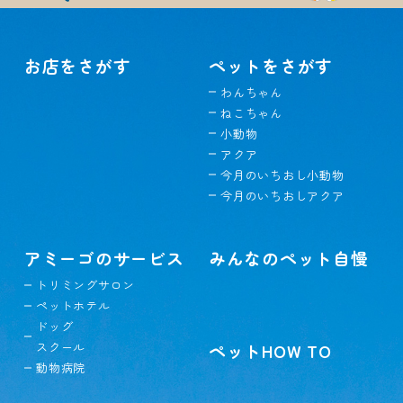
お店をさがす
ペットをさがす
わんちゃん
ねこちゃん
小動物
アクア
今月のいちおし小動物
今月のいちおしアクア
アミーゴのサービス
みんなのペット自慢
トリミングサロン
ペットホテル
ドッグ
スクール
ペットHOW TO
動物病院