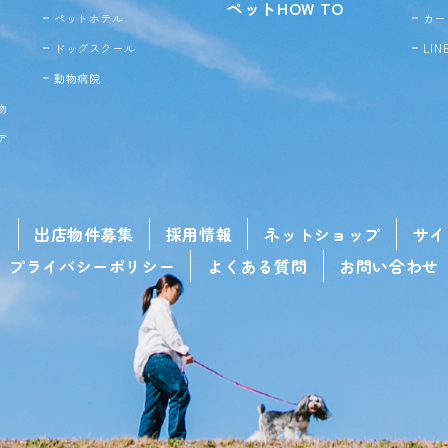
ペットHOW TO
ペットホテル
カー
ドッグ
スクール
LI
動物病院
物
ア
せ
出店物件募集
採用情報
ネットショップ
サイ
プライバシーポリシー
よくある質問
お問い合わせ