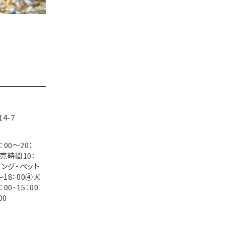
4-7
00～20：
売時間10：
ミング・ペット
～18：00④犬
0~15：00
00