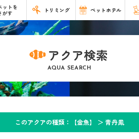
ペットを
トリミング
ペットホテル
さがす
アクア検索
AQUA SEARCH
このアクアの種類：【金魚】 ＞
青丹鳳