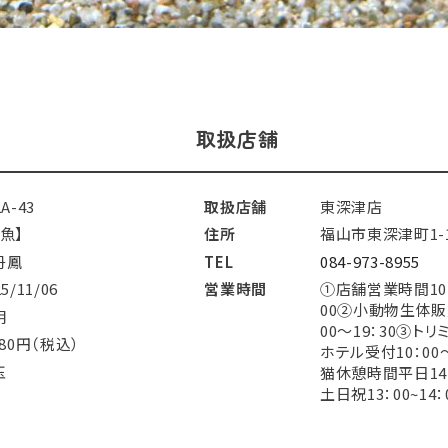
取扱店舗
2A-43
取扱店舗
東深津店
魚】
住所
福山市東深津町1-1
丹鳳
TEL
084-973-8955
25/11/06
営業時間
①店舗営業時間10：
00②小動物生体販
明
00～19：30③トリ
680円（税込）
ホテル受付10：00
玉
猫休憩時間平日14：0
土日祝13：00~14：