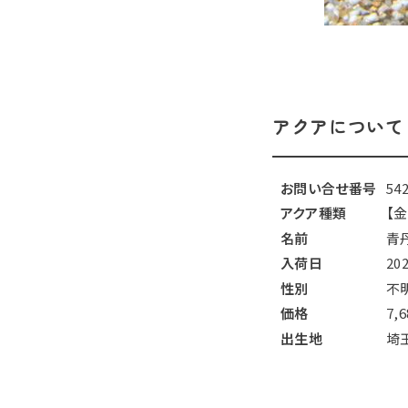
アクアについて
お問い合せ番号
54
アクア種類
【金
名前
青
入荷日
20
性別
不
価格
7,
出生地
埼