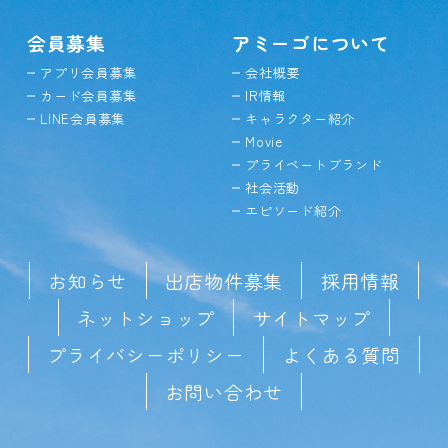
会員募集
アミーゴについて
アプリ会員募集
会社概要
カード会員募集
IR情報
LINE会員募集
キャラクター紹介
Movie
プライベートブランド
社会活動
エピソード紹介
お知らせ
出店物件募集
採用情報
ネットショップ
サイトマップ
プライバシーポリシー
よくある質問
お問い合わせ