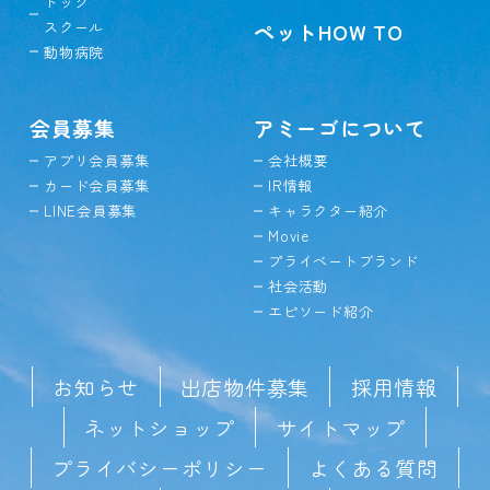
ドッグ
スクール
ペットHOW TO
動物病院
会員募集
アミーゴについて
アプリ会員募集
会社概要
カード会員募集
IR情報
LINE会員募集
キャラクター紹介
Movie
プライベートブランド
社会活動
エピソード紹介
お知らせ
出店物件募集
採用情報
ネットショップ
サイトマップ
プライバシーポリシー
よくある質問