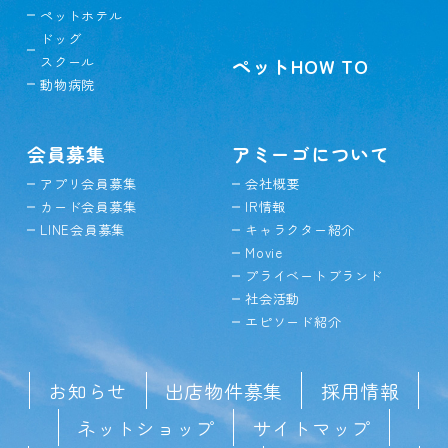
ペットホテル
ドッグ
スクール
ペットHOW TO
動物病院
会員募集
アミーゴについて
アプリ会員募集
会社概要
カード会員募集
IR情報
LINE会員募集
キャラクター紹介
Movie
プライベートブランド
社会活動
エピソード紹介
お知らせ
出店物件募集
採用情報
ネットショップ
サイトマップ