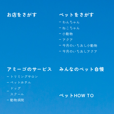
お店をさがす
ペットをさがす
わんちゃん
ねこちゃん
小動物
アクア
今月のいちおし小動物
今月のいちおしアクア
アミーゴのサービス
みんなのペット自慢
トリミングサロン
ペットホテル
ドッグ
スクール
ペットHOW TO
動物病院