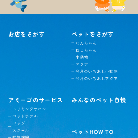
お店をさがす
ペットをさがす
わんちゃん
ねこちゃん
小動物
アクア
今月のいちおし小動物
今月のいちおしアクア
アミーゴのサービス
みんなのペット自慢
トリミングサロン
ペットホテル
ドッグ
スクール
ペットHOW TO
動物病院