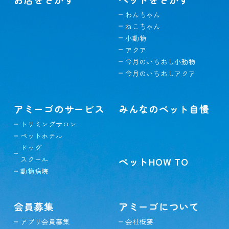
わんちゃん
ねこちゃん
小動物
アクア
今月のいちおし小動物
今月のいちおしアクア
アミーゴのサービス
みんなのペット自慢
トリミングサロン
ペットホテル
ドッグ
スクール
ペットHOW TO
動物病院
会員募集
アミーゴについて
アプリ会員募集
会社概要