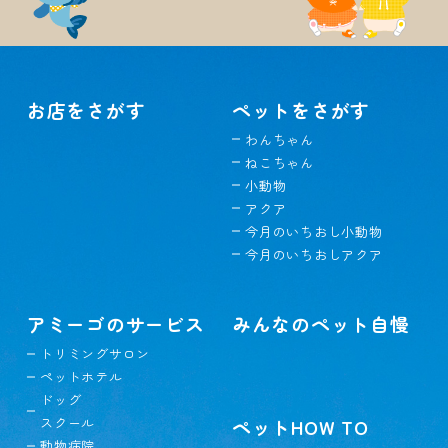
お店をさがす
ペットをさがす
わんちゃん
ねこちゃん
小動物
アクア
今月のいちおし小動物
今月のいちおしアクア
アミーゴのサービス
みんなのペット自慢
トリミングサロン
ペットホテル
ドッグ
スクール
ペットHOW TO
動物病院