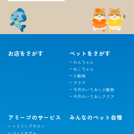
お店をさがす
ペットをさがす
わんちゃん
ねこちゃん
小動物
アクア
今月のいちおし小動物
今月のいちおしアクア
アミーゴのサービス
みんなのペット自慢
トリミングサロン
ペットホテル