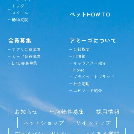
ドッグ
スクール
ペットHOW TO
動物病院
会員募集
アミーゴについて
アプリ会員募集
会社概要
カード会員募集
IR情報
LINE会員募集
キャラクター紹介
Movie
プライベートブランド
社会活動
エピソード紹介
お知らせ
出店物件募集
採用情報
ネットショップ
サイトマップ
プライバシーポリシー
よくある質問