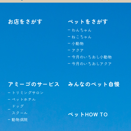
お店をさがす
ペットをさがす
わんちゃん
ねこちゃん
小動物
アクア
今月のいちおし小動物
今月のいちおしアクア
アミーゴのサービス
みんなのペット自慢
トリミングサロン
ペットホテル
ドッグ
スクール
ペットHOW TO
動物病院