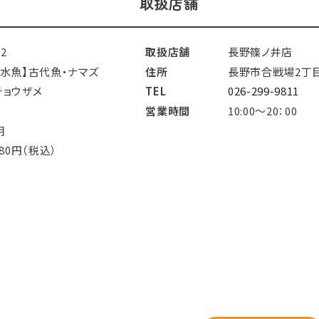
取扱店舗
52
取扱店舗
長野篠ノ井店
淡水魚】古代魚・ナマズ
住所
長野市合戦場2丁目
チョウザメ
TEL
026-299-9811
営業時間
10:00～20：00
明
480円（税込）