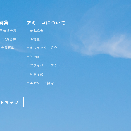
募集
アミーゴについて
リ会員募集
会社概要
ド会員募集
IR情報
NE会員募集
キャラクター紹介
Movie
プライベートブランド
社会活動
エピソード紹介
トマップ