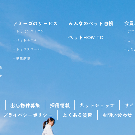
アミーゴのサービス
みんなのペット自慢
会員
トリミングサロン
アプ
ペットHOW TO
ペットホテル
カー
ドッグ
スクール
LI
動物病院
物
ア
せ
出店物件募集
採用情報
ネットショップ
サイ
プライバシーポリシー
よくある質問
お問い合わせ