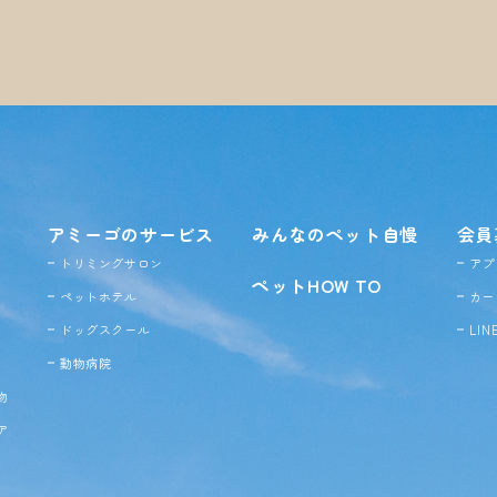
アミーゴのサービス
みんなのペット自慢
会員
トリミングサロン
アプ
ペットHOW TO
ペットホテル
カー
ドッグ
スクール
LI
動物病院
物
ア