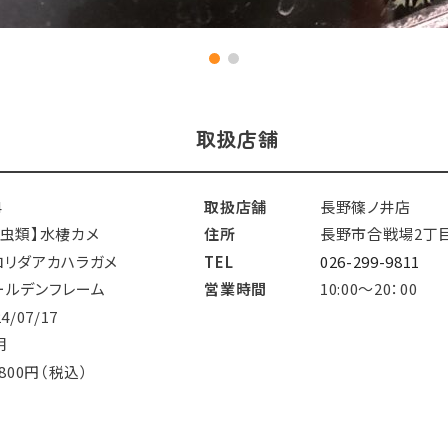
取扱店舗
4
取扱店舗
長野篠ノ井店
爬虫類】水棲カメ
住所
長野市合戦場2丁目
ロリダアカハラガメ
TEL
026-299-9811
ールデンフレーム
営業時間
10:00～20：00
24/07/17
明
,800円（税込）