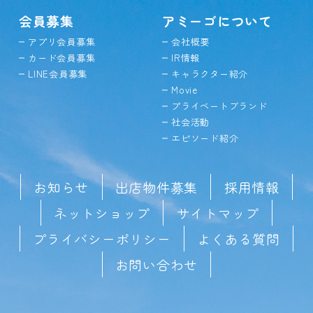
会員募集
アミーゴについて
アプリ会員募集
会社概要
カード会員募集
IR情報
LINE会員募集
キャラクター紹介
Movie
プライベートブランド
社会活動
エピソード紹介
お知らせ
出店物件募集
採用情報
ネットショップ
サイトマップ
プライバシーポリシー
よくある質問
お問い合わせ