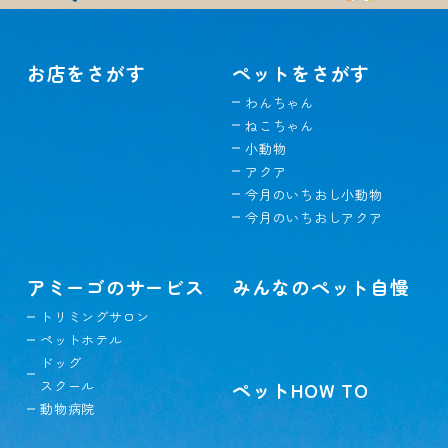
お店をさがす
ペットをさがす
わんちゃん
ねこちゃん
小動物
アクア
今月のいちおし小動物
今月のいちおしアクア
アミーゴのサービス
みんなのペット自慢
トリミングサロン
ペットホテル
ドッグ
スクール
ペットHOW TO
動物病院