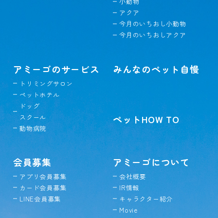
小動物
アクア
今月のいちおし小動物
今月のいちおしアクア
アミーゴのサービス
みんなのペット自慢
トリミングサロン
ペットホテル
ドッグ
スクール
ペットHOW TO
動物病院
会員募集
アミーゴについて
アプリ会員募集
会社概要
カード会員募集
IR情報
LINE会員募集
キャラクター紹介
Movie