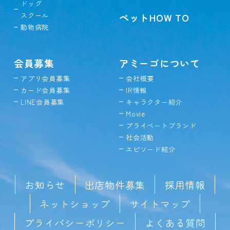
ドッグ
スクール
ペットHOW TO
動物病院
会員募集
アミーゴについて
アプリ会員募集
会社概要
カード会員募集
IR情報
LINE会員募集
キャラクター紹介
Movie
プライベートブランド
社会活動
エピソード紹介
お知らせ
出店物件募集
採用情報
ネットショップ
サイトマップ
プライバシーポリシー
よくある質問