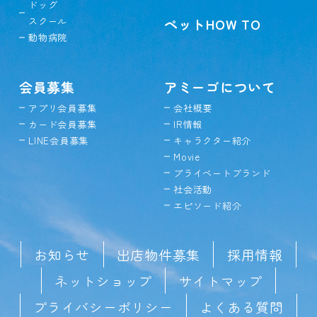
ドッグ
スクール
ペットHOW TO
動物病院
会員募集
アミーゴについて
アプリ会員募集
会社概要
カード会員募集
IR情報
LINE会員募集
キャラクター紹介
Movie
プライベートブランド
社会活動
エピソード紹介
お知らせ
出店物件募集
採用情報
ネットショップ
サイトマップ
プライバシーポリシー
よくある質問