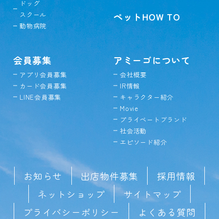
ドッグ
スクール
ペットHOW TO
動物病院
会員募集
アミーゴについて
アプリ会員募集
会社概要
カード会員募集
IR情報
LINE会員募集
キャラクター紹介
Movie
プライベートブランド
社会活動
エピソード紹介
お知らせ
出店物件募集
採用情報
ネットショップ
サイトマップ
プライバシーポリシー
よくある質問