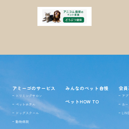
アミーゴのサービス
みんなのペット自慢
会員
トリミングサロン
アプ
ペットHOW TO
ペットホテル
カー
ドッグ
スクール
LI
動物病院