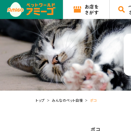
お店を
さがす
トップ
みんなのペット自慢
ポコ
ポコ