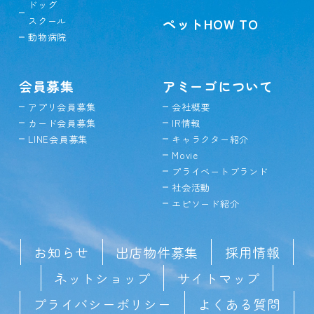
ドッグ
スクール
ペットHOW TO
動物病院
会員募集
アミーゴについて
アプリ会員募集
会社概要
カード会員募集
IR情報
LINE会員募集
キャラクター紹介
Movie
プライベートブランド
社会活動
エピソード紹介
お知らせ
出店物件募集
採用情報
ネットショップ
サイトマップ
プライバシーポリシー
よくある質問