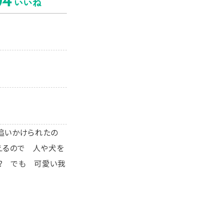
4
いいね
追いかけられたの
えるので 人や犬を
? でも 可愛い我