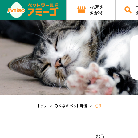
お店を
さがす
トップ
みんなのペット自慢
むう
むう