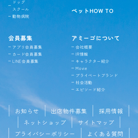
ドッグ
スクール
ペットHOW TO
動物病院
会員募集
アミーゴについて
アプリ会員募集
会社概要
カード会員募集
IR情報
LINE会員募集
キャラクター紹介
Movie
プライベートブランド
社会活動
エピソード紹介
お知らせ
出店物件募集
採用情報
ネットショップ
サイトマップ
プライバシーポリシー
よくある質問