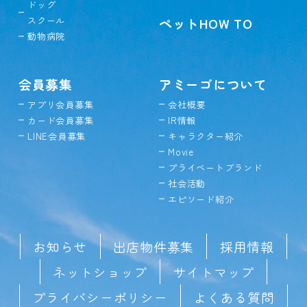
ドッグ
スクール
ペットHOW TO
動物病院
会員募集
アミーゴについて
アプリ会員募集
会社概要
カード会員募集
IR情報
LINE会員募集
キャラクター紹介
Movie
プライベートブランド
社会活動
エピソード紹介
お知らせ
出店物件募集
採用情報
ネットショップ
サイトマップ
プライバシーポリシー
よくある質問