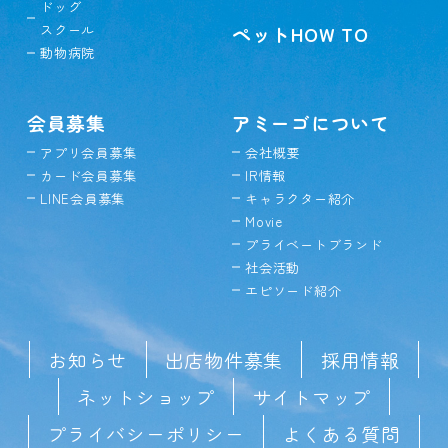
ドッグ
スクール
ペットHOW TO
動物病院
会員募集
アミーゴについて
アプリ会員募集
会社概要
カード会員募集
IR情報
LINE会員募集
キャラクター紹介
Movie
プライベートブランド
社会活動
エピソード紹介
お知らせ
出店物件募集
採用情報
ネットショップ
サイトマップ
プライバシーポリシー
よくある質問