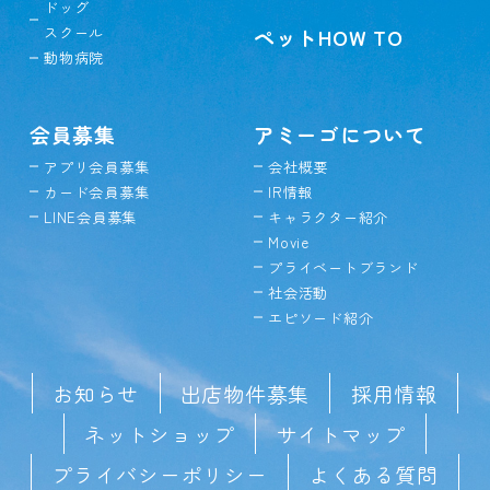
ドッグ
スクール
ペットHOW TO
動物病院
会員募集
アミーゴについて
アプリ会員募集
会社概要
カード会員募集
IR情報
LINE会員募集
キャラクター紹介
Movie
プライベートブランド
社会活動
エピソード紹介
お知らせ
出店物件募集
採用情報
ネットショップ
サイトマップ
プライバシーポリシー
よくある質問