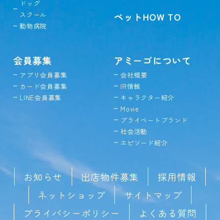
ドッグ
スクール
ペットHOW TO
動物病院
会員募集
アミーゴについて
アプリ会員募集
会社概要
カード会員募集
IR情報
LINE会員募集
キャラクター紹介
Movie
プライベートブランド
社会活動
エピソード紹介
お知らせ
出店物件募集
採用情報
ネットショップ
サイトマップ
プライバシーポリシー
よくある質問