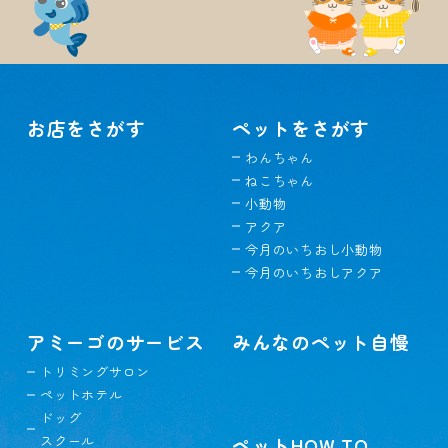
お店をさがす
ペットをさがす
わんちゃん
ねこちゃん
小動物
アクア
今月のいちおし小動物
今月のいちおしアクア
アミーゴのサービス
みんなのペット自慢
トリミングサロン
ペットホテル
ドッグ
スクール
ペットHOW TO