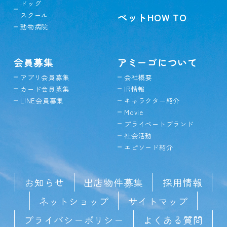
ドッグ
スクール
ペットHOW TO
動物病院
会員募集
アミーゴについて
アプリ会員募集
会社概要
カード会員募集
IR情報
LINE会員募集
キャラクター紹介
Movie
プライベートブランド
社会活動
エピソード紹介
お知らせ
出店物件募集
採用情報
ネットショップ
サイトマップ
プライバシーポリシー
よくある質問