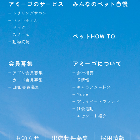
アミーゴのサービス
みんなのペット自慢
トリミングサロン
ペットホテル
ドッグ
スクール
ペットHOW TO
動物病院
会員募集
アミーゴについて
アプリ会員募集
会社概要
カード会員募集
IR情報
LINE会員募集
キャラクター紹介
Movie
プライベートブランド
社会活動
エピソード紹介
お知らせ
出店物件募集
採用情報