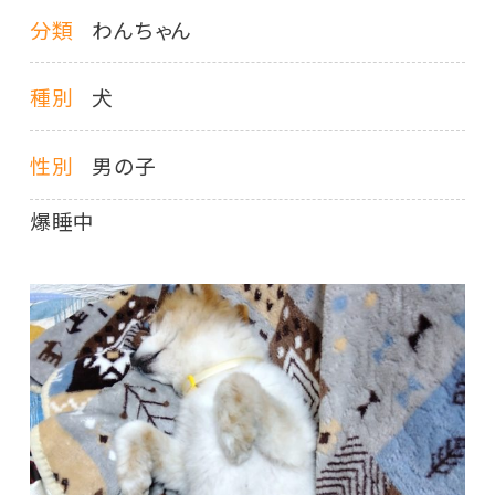
分類
わんちゃん
種別
犬
性別
男の子
爆睡中