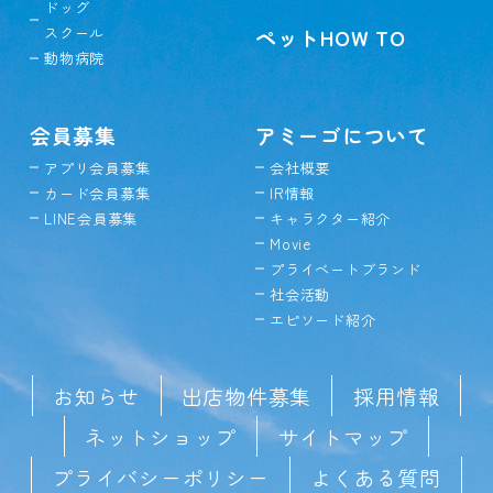
ドッグ
スクール
ペットHOW TO
動物病院
会員募集
アミーゴについて
アプリ会員募集
会社概要
カード会員募集
IR情報
LINE会員募集
キャラクター紹介
Movie
プライベートブランド
社会活動
エピソード紹介
お知らせ
出店物件募集
採用情報
ネットショップ
サイトマップ
プライバシーポリシー
よくある質問